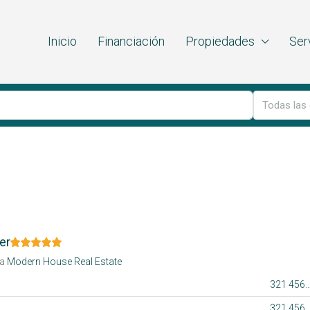
Inicio
Financiación
Propiedades
Ser
Todas las 
er
a
Modern House Real Estate
321 456 9
321 456 9