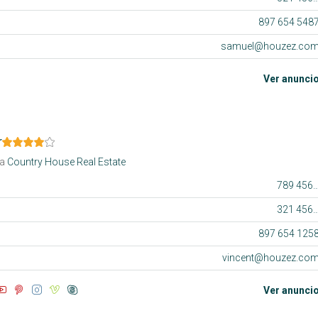
897 654 548
samuel@houzez.co
Ver anunci
r
a
Country House Real Estate
789 456 3
321 456 9
897 654 125
vincent@houzez.co
Ver anunci