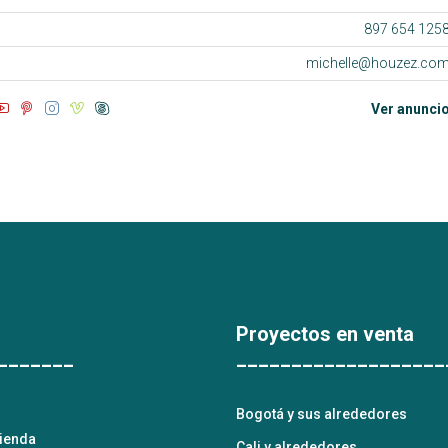
897 654 125
michelle@houzez.co
Ver anunci
Proyectos en venta
_______
___________________
Bogotá y sus alrededores
vienda
Cali y alrededores