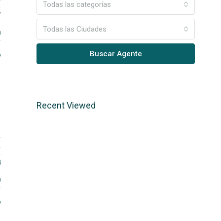
Todas las categorías
7
Todas las Ciudades
m
Buscar Agente
o
Recent Viewed
210
874
8
m
o