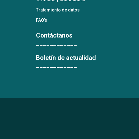
Tratamiento de datos
FAQ’s
Contáctanos
____________
Boletín de actualidad
____________