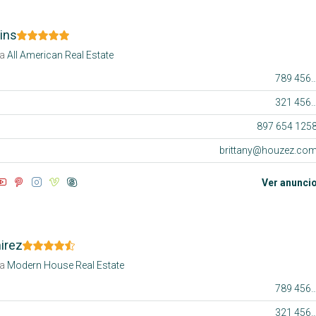
ins
a
All American Real Estate
789 456 3
321 456 9
897 654 125
brittany@houzez.co
Ver anunci
irez
a
Modern House Real Estate
789 456 3
321 456 9