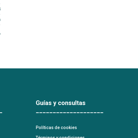
8
m
o
Guías y consultas
_
____________________
Políticas de cookies
Términos y condiciones