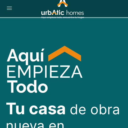
T
u casa
de obra
nueva en