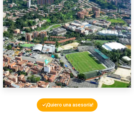
VER MÁS
0 Propiedad
Envigado
¡Quiero una asesoría!