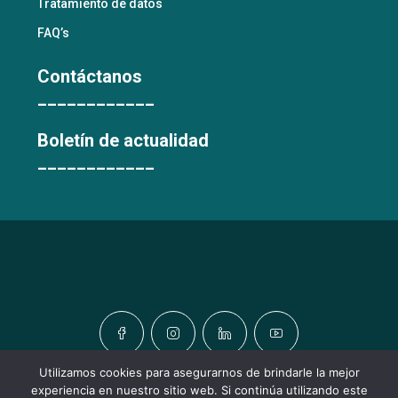
Tratamiento de datos
FAQ’s
Contáctanos
____________
Boletín de actualidad
____________
Utilizamos cookies para asegurarnos de brindarle la mejor
experiencia en nuestro sitio web. Si continúa utilizando este
© TODOS LOS DERECHOS RESERVADOS © URBATIC HOMES