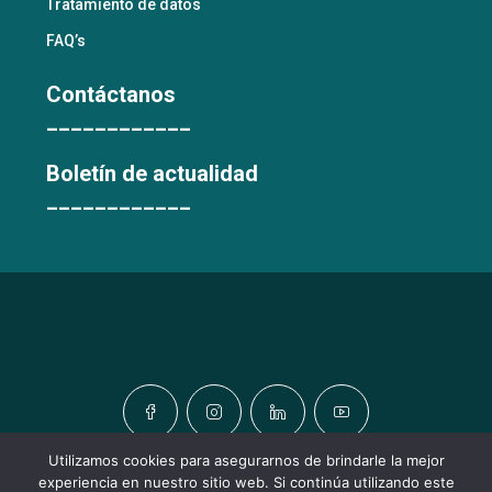
Tratamiento de datos
FAQ’s
Contáctanos
____________
Boletín de actualidad
____________
Utilizamos cookies para asegurarnos de brindarle la mejor
experiencia en nuestro sitio web. Si continúa utilizando este
© TODOS LOS DERECHOS RESERVADOS © URBATIC HOMES