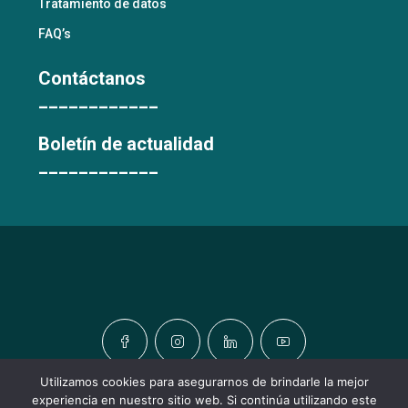
Tratamiento de datos
FAQ’s
Contáctanos
____________
Boletín de actualidad
____________
Utilizamos cookies para asegurarnos de brindarle la mejor
experiencia en nuestro sitio web. Si continúa utilizando este
© TODOS LOS DERECHOS RESERVADOS © URBATIC HOMES