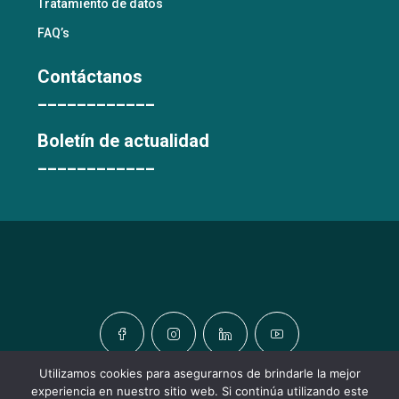
Tratamiento de datos
FAQ’s
Contáctanos
____________
Boletín de actualidad
____________
Utilizamos cookies para asegurarnos de brindarle la mejor
experiencia en nuestro sitio web. Si continúa utilizando este
© TODOS LOS DERECHOS RESERVADOS © URBATIC HOMES