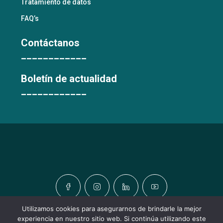
Tratamiento de datos
FAQ’s
Contáctanos
____________
Boletín de actualidad
____________
Utilizamos cookies para asegurarnos de brindarle la mejor
experiencia en nuestro sitio web. Si continúa utilizando este
© TODOS LOS DERECHOS RESERVADOS © URBATIC HOMES