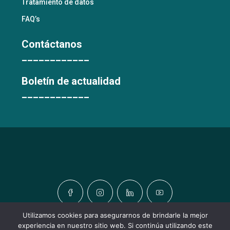
Tratamiento de datos
FAQ’s
Contáctanos
____________
Boletín de actualidad
____________
Utilizamos cookies para asegurarnos de brindarle la mejor
experiencia en nuestro sitio web. Si continúa utilizando este
© TODOS LOS DERECHOS RESERVADOS © URBATIC HOMES