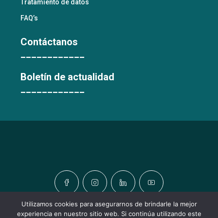
Tratamiento de datos
FAQ’s
Contáctanos
____________
Boletín de actualidad
____________
Utilizamos cookies para asegurarnos de brindarle la mejor
experiencia en nuestro sitio web. Si continúa utilizando este
© TODOS LOS DERECHOS RESERVADOS © URBATIC HOMES