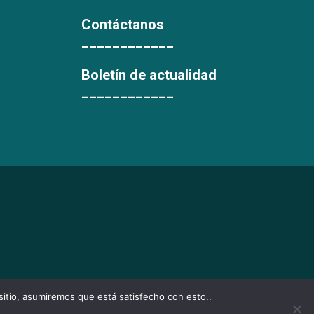
Contáctanos
____________
Boletín de actualidad
____________
 sitio, asumiremos que está satisfecho con esto..
LOMBIA