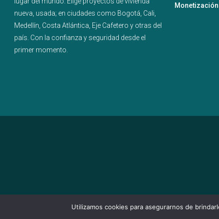
lugar del mundo. Elige proyectos de
vivienda
Monetización
nueva
,
usada
; en ciudades como
Bogotá
,
Cali
,
Medellín
,
Costa Atlántica
,
Eje Cafetero
y
otras del
país
. Con la confianza y seguridad desde el
primer momento.
Utilizamos cookies para asegurarnos de brindarle
© TOD