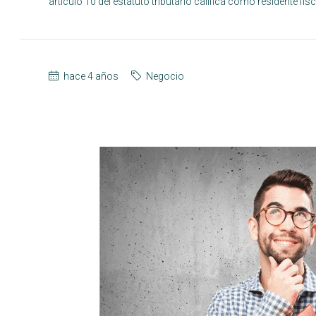
artículo 10 del estatuto tributario califica como residente fi
hace 4 años
Negocio