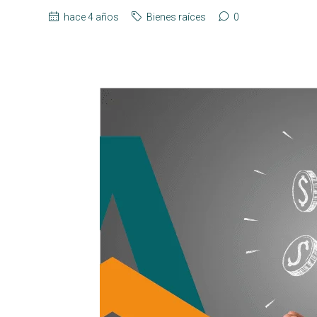
hace 4 años
Bienes raíces
0