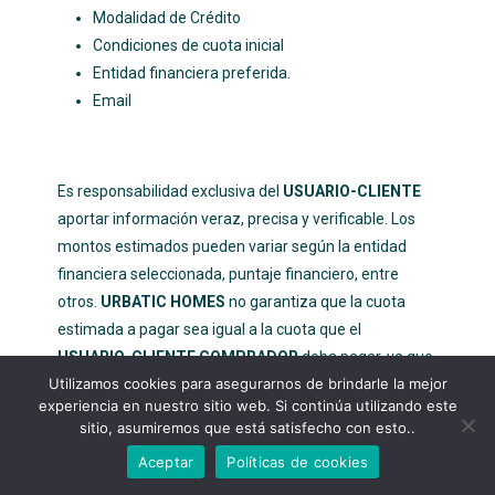
Modalidad de Crédito
Condiciones de cuota inicial
Entidad financiera preferida.
Email
Es responsabilidad exclusiva del
USUARIO-CLIENTE
aportar información veraz, precisa y verificable. Los
montos estimados pueden variar según la entidad
financiera seleccionada, puntaje financiero, entre
otros.
URBATIC HOMES
no garantiza que la cuota
estimada a pagar sea igual a la cuota que el
USUARIO-CLIENTE COMPRADOR
deba pagar, ya que
Utilizamos cookies para asegurarnos de brindarle la mejor
dependerá de la tasa de interés vigente en el
experiencia en nuestro sitio web. Si continúa utilizando este
momento de desembolso del crédito.
sitio, asumiremos que está satisfecho con esto..
Aceptar
Políticas de cookies