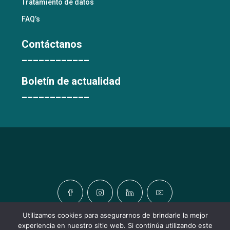
Tratamiento de datos
FAQ’s
Contáctanos
____________
Boletín de actualidad
____________
Utilizamos cookies para asegurarnos de brindarle la mejor
experiencia en nuestro sitio web. Si continúa utilizando este
© TODOS LOS DERECHOS RESERVADOS © URBATIC HOMES