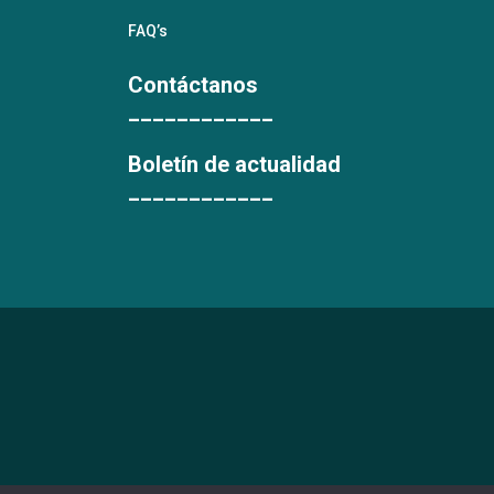
FAQ’s
Contáctanos
____________
Boletín de actualidad
____________