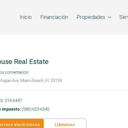
Inicio
Financiación
Propiedades
Ser
use Real Estate
los comentarios
higan Ave, Miami Beach, FL 33139
S- 314-6447
 impuesto:
(580) 653-6540
orreos electrónicos
Llámenos