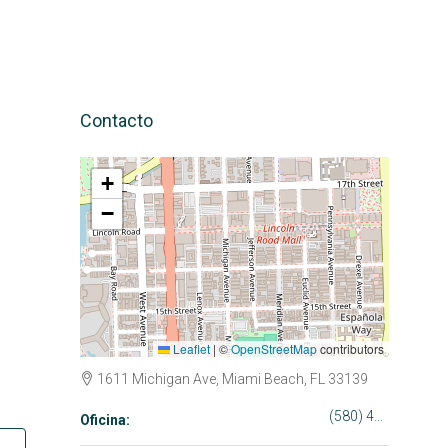
Contacto
+
−
Leaflet
|
©
OpenStreetMap
contributors
1611 Michigan Ave, Miami Beach, FL 33139
(580) 453-6543
Oficina: