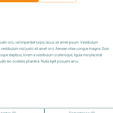
tudin orci, vel imperdiet turpis lacus sit amet ipsum. Vestibulum
t vestibulum nisl justo sit amet orci. Aenean vitae congue magna. Duis
uisque dapibus, lorem a vestibulum scelerisque, ligula nisl placerat
itudin leo sodales pharetra. Nulla eget posuere arcu.