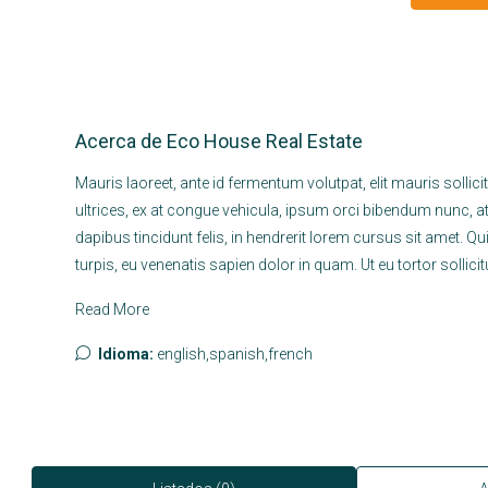
Acerca de Eco House Real Estate
Mauris laoreet, ante id fermentum volutpat, elit mauris sollici
ultrices, ex at congue vehicula, ipsum orci bibendum nunc, a
dapibus tincidunt felis, in hendrerit lorem cursus sit amet. Q
turpis, eu venenatis sapien dolor in quam. Ut eu tortor sollic
Read More
Idioma:
english,spanish,french