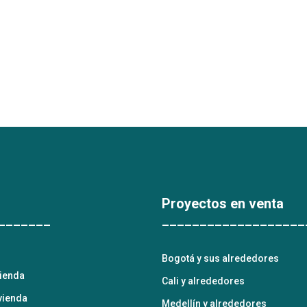
Proyectos en venta
_______
___________________
Bogotá y sus alrededores
vienda
Cali y alrededores
vienda
Medellín y alrededores