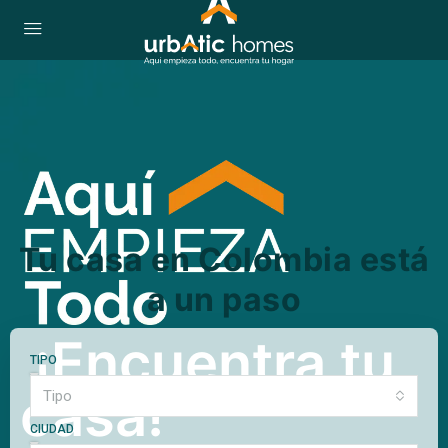
Tu casa en Colombia está
a un paso
¡Encuentra tu
TIPO
casa!
Tipo
CIUDAD