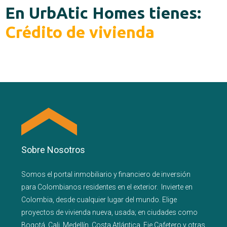
En UrbAtic Homes tienes:
Encuentra tu casa
Sobre Nosotros
Somos el portal
inmobiliario
y
financiero
de inversión
para
Colombianos residentes en el exterior.
Invierte en
Colombia, desde cualquier lugar del mundo. Elige
proyectos de
vivienda nueva
,
usada
; en ciudades como
Bogotá
,
Cali
,
Medellín
,
Costa Atlántica
,
Eje Cafetero
y
otras