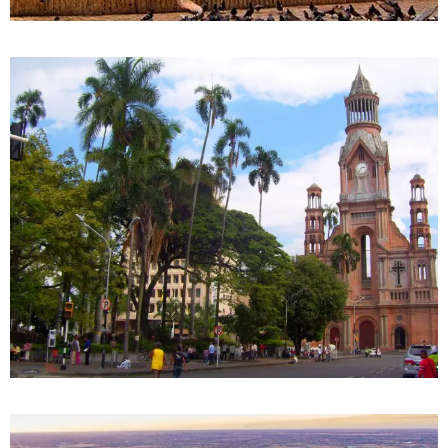
0 Propiedad
Meta
DETALLES
0 Propiedad
Palmira