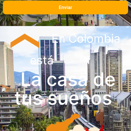
Enviar
En Colombia
está
La casa de
tus sueños