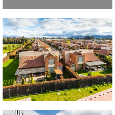
0 Propiedad
Bucaramanga
DETALLES
0 Propiedad
Cajicá