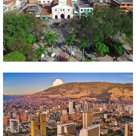
DETALLES
0 Propiedad
Itaguí