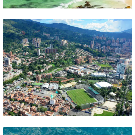
0 Propiedad
Copacabana
DETALLES
0 Propiedad
Envigado